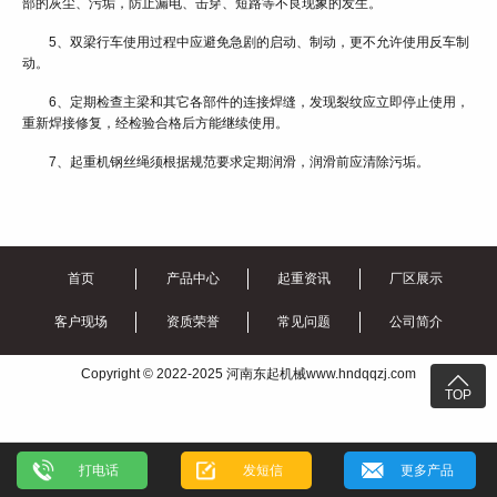
部的灰尘、污垢，防止漏电、击穿、短路等不良现象的发生。
5、双梁行车使用过程中应避免急剧的启动、制动，更不允许使用反车制
动。
6、定期检查主梁和其它各部件的连接焊缝，发现裂纹应立即停止使用，
重新焊接修复，经检验合格后方能继续使用。
7、起重机钢丝绳须根据规范要求定期润滑，润滑前应清除污垢。
首页
产品中心
起重资讯
厂区展示
客户现场
资质荣誉
常见问题
公司简介
Copyright © 2022-2025 河南东起机械www.hndqqzj.com

TOP
打电话
发短信
更多产品