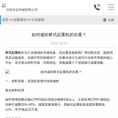


首页
>>
起重资讯
>>
行业新闻
分类
如何减轻桥式起重机的自重？
2025-09-02
桥式起重机
作为工业领域的关键设备，其自重直接影响厂房结构负荷、能源消
耗及运输成本。在碳中和目标驱动下，轻量化设计已成为行业技术革新的核心
方向。本文将从材料升级、结构优化、智能减重三个层面探讨减重策略。
一、材料革新：高强轻质替代传统钢材
复合材料应用
碳纤维增强聚合物(CFRP)的比强度达钢材5倍以上，主梁采用CFRP-钢混合
结构可减重30%-40%。德国某案例显示，替换后起重机轨道梁承重降低
22%，年节电达15万度。