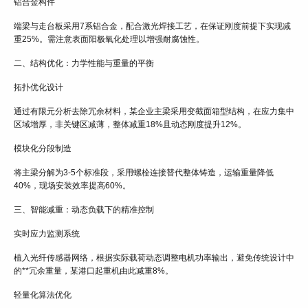
铝合金构件
端梁与走台板采用7系铝合金，配合激光焊接工艺，在保证刚度前提下实现减
重25%。需注意表面阳极氧化处理以增强耐腐蚀性。
二、结构优化：力学性能与重量的平衡
拓扑优化设计
通过有限元分析去除冗余材料，某企业主梁采用变截面箱型结构，在应力集中
区域增厚，非关键区减薄，整体减重18%且动态刚度提升12%。
模块化分段制造
将主梁分解为3-5个标准段，采用螺栓连接替代整体铸造，运输重量降低
40%，现场安装效率提高60%。
三、智能减重：动态负载下的精准控制
实时应力监测系统
植入光纤传感器网络，根据实际载荷动态调整电机功率输出，避免传统设计中
的**冗余重量，某港口起重机由此减重8%。
轻量化算法优化