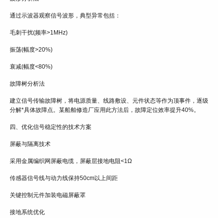
通过示波器观察信号波形，典型异常包括：
毛刺干扰(频率>1MHz)
振荡(幅度>20%)
衰减(幅度<80%)
故障树分析法
建立信号传输故障树，将电源质量、线路敷设、元件状态等作为顶事件，逐级
分解*具体故障点。某船舶修造厂应用此方法后，故障定位效率提升40%。
四、优化信号稳定性的技术方案
屏蔽与隔离技术
采用金属编织网屏蔽电缆，屏蔽层接地电阻<1Ω
传感器信号线与动力线保持50cm以上间距
关键控制元件加装电磁屏蔽罩
接地系统优化