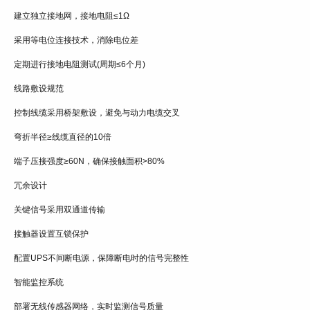
建立独立接地网，接地电阻≤1Ω
采用等电位连接技术，消除电位差
定期进行接地电阻测试(周期≤6个月)
线路敷设规范
控制线缆采用桥架敷设，避免与动力电缆交叉
弯折半径≥线缆直径的10倍
端子压接强度≥60N，确保接触面积>80%
冗余设计
关键信号采用双通道传输
接触器设置互锁保护
配置UPS不间断电源，保障断电时的信号完整性
智能监控系统
部署无线传感器网络，实时监测信号质量