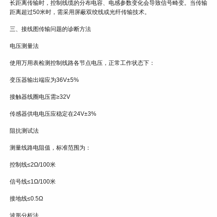
长距离传输时，控制线缆的分布电容、电感参数变化会导致信号畸变。当传输
距离超过50米时，需采用屏蔽双绞线或光纤传输技术。
三、接线图传输问题的诊断方法
电压测量法
使用万用表检测控制线路各节点电压，正常工作状态下：
变压器输出端应为36V±5%
接触器线圈电压需≥32V
传感器供电电压应稳定在24V±3%
阻抗测试法
测量线路电阻值，标准范围为：
控制线≤2Ω/100米
信号线≤1Ω/100米
接地线≤0.5Ω
波形分析法