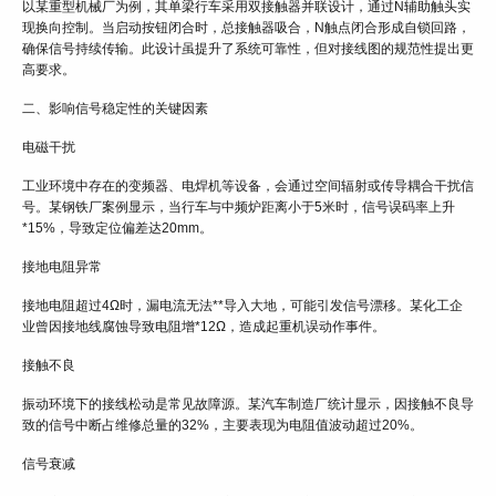
以某重型机械厂为例，其单梁行车采用双接触器并联设计，通过N辅助触头实
现换向控制。当启动按钮闭合时，总接触器吸合，N触点闭合形成自锁回路，
确保信号持续传输。此设计虽提升了系统可靠性，但对接线图的规范性提出更
高要求。
二、影响信号稳定性的关键因素
电磁干扰
工业环境中存在的变频器、电焊机等设备，会通过空间辐射或传导耦合干扰信
号。某钢铁厂案例显示，当行车与中频炉距离小于5米时，信号误码率上升
*15%，导致定位偏差达20mm。
接地电阻异常
接地电阻超过4Ω时，漏电流无法**导入大地，可能引发信号漂移。某化工企
业曾因接地线腐蚀导致电阻增*12Ω，造成起重机误动作事件。
接触不良
振动环境下的接线松动是常见故障源。某汽车制造厂统计显示，因接触不良导
致的信号中断占维修总量的32%，主要表现为电阻值波动超过20%。
信号衰减