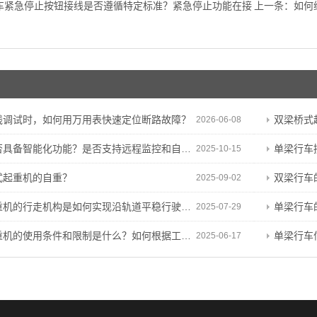
车紧急停止按钮接线是否遵循特定标准？紧急停止功能在接
上一条：
如何
线调试时，如何用万用表快速定位断路故障？
双梁桥式起重机
2026-06-08
具备智能化功能？是否支持远程监控和自动化操作？
单梁行车
2025-10-15
式起重机的自重？
双梁行车的
2025-09-02
机的行走机构是如何实现沿轨道平稳行驶和定位的？
单梁行车的周围
2025-07-29
使用条件和限制是什么？如何根据工程特点和需求进行决策？
单梁行车
2025-06-17