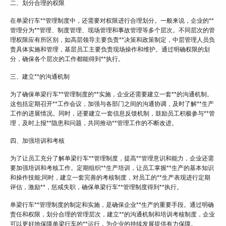
二、划分合理的权限
在单梁行车**管理制度中，还需要对权限进行合理划分。一般来说，企业的**
管理分为**管理、制度管理、现场管理和事故管理等多个层次。不同层次的管
理权限应有所区别，如高层领导主要负责**决策和政策制定，中层管理人员负
责具体实施和管理，基层员工主要负责现场操作和维护。通过明确权限的划
分，确保各个层次的工作都能得到**执行。
三、建立**的沟通机制
为了确保单梁行车**管理制度的**实施，企业还需要建立一套**的沟通机制。
这包括定期召开**工作会议，加强与各部门之间的沟通协调，及时了解**生产
工作的进展情况。同时，还要建立一套信息反馈机制，鼓励员工积极参与**管
理，及时上报**隐患和问题，共同推动**管理工作的不断改进。
四、加强培训和考核
为了让员工充分了解单梁行车**管理制度，提高**管理意识和能力，企业还需
要加强培训和考核工作。定期组织**生产培训，让员工掌握**生产的基本知识
和操作技能;同时，建立一套完善的考核制度，对员工的**生产表现进行定期
评估，激励**，惩戒失职，确保单梁行车**管理制度得到**执行。
单梁行车**管理制度的制定和实施，是确保企业**生产的重要手段。通过明确
责任和权限，划分合理的管理层次，建立**的沟通机制和培训考核制度，企业
可以更好地保障单梁行车的**运行，为企业的持续发展提供有力保障。