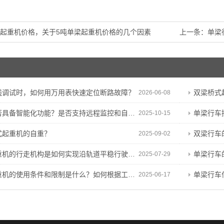
梁起重机价格，关于5吨单梁起重机价格的几个因素
上一条：
单梁
线调试时，如何用万用表快速定位断路故障？
双梁桥式起重机
2026-06-08
具备智能化功能？是否支持远程监控和自动化操作？
单梁行车
2025-10-15
式起重机的自重？
双梁行车的
2025-09-02
机的行走机构是如何实现沿轨道平稳行驶和定位的？
单梁行车的周围
2025-07-29
使用条件和限制是什么？如何根据工程特点和需求进行决策？
单梁行车
2025-06-17