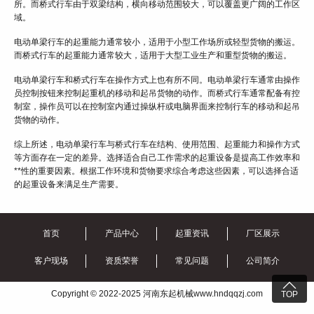
所。而桥式行车由于双梁结构，横向移动范围较大，可以覆盖更广阔的工作区
域。
电动单梁行车的起重能力通常较小，适用于小型工作场所或轻型货物的搬运。
而桥式行车的起重能力通常较大，适用于大型工业生产和重型货物的搬运。
电动单梁行车和桥式行车在操作方式上也有所不同。电动单梁行车通常由操作
员控制按钮来控制起重机的移动和起吊货物的动作。而桥式行车通常配备有控
制室，操作员可以在控制室内通过操纵杆或电脑界面来控制行车的移动和起吊
货物的动作。
综上所述，电动单梁行车与桥式行车在结构、使用范围、起重能力和操作方式
等方面存在一定的差异。选择适合自己工作需求的起重设备是提高工作效率和
**性的重要因素。根据工作环境和货物要求综合考虑这些因素，可以选择合适
的起重设备来满足生产需要。
首页
产品中心
起重资讯
厂区展示
客户现场
资质荣誉
常见问题
公司简介

Copyright © 2022-2025 河南东起机械www.hndqqzj.com
TOP