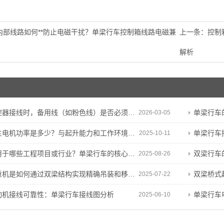
内部线路如何**防止电磁干扰？单梁行车控制箱线路电磁兼
上一条：
控制
解析
接线时，备用线（如粉色线）是否必须保留？能否剪断？
单梁行车
2026-03-05
电机功率是多少？与起升能力和工作环境有何关联？
单梁行车
2025-10-11
哪些工程项目或行业？单梁行车的核心特性与适用基础
双梁行车的
2025-08-26
机是如何通过双梁结构实现精确吊装和移动操作的？
双梁桥式起重
2025-07-22
动机接线可靠性：单梁行车接线图分析
单梁行车
2025-06-10