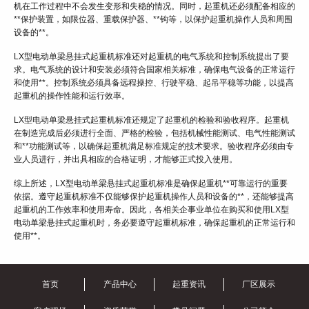
机在工作过程中不会发生变形和失稳的情况。同时，起重机还必须配备相应的
**保护装置，如限位器、重载保护器、**钩等，以保护起重机操作人员和周围
设备的**。
LX型电动单梁悬挂式起重机标准还对起重机的电气系统和控制系统提出了要
求。电气系统的设计和安装必须符合国家相关标准，确保电气设备的正常运行
和使用**。控制系统必须具备远程操控、行驶平稳、起吊平稳等功能，以提高
起重机的操作性能和运行效率。
LX型电动单梁悬挂式起重机标准还规定了起重机的检验和验收程序。起重机
在制造完成后必须进行全面、严格的检验，包括机械性能测试、电气性能测试
和**功能测试等，以确保起重机满足标准规定的技术要求。验收程序必须由专
业人员进行，并出具相应的合格证明，才能够正式投入使用。
综上所述，LX型电动单梁悬挂式起重机标准是确保起重机**可靠运行的重要
依据。遵守起重机标准不仅能够保护起重机操作人员和设备的**，还能够提高
起重机的工作效率和使用寿命。因此，各相关企事业单位在购买和使用LX型
电动单梁悬挂式起重机时，务必要遵守起重机标准，确保起重机的正常运行和
使用**。
首页
产品中心
起重资讯
厂区展示