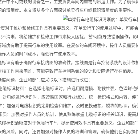
生产中不可或缺的设备之一，主要负责车间内重物的吊运工作。为了确保其
识的清晰度。本文将从多个方面探讨单梁行车电缆标识清晰度的重要性。
清晰度对于维护和检修工作具有重要意义。在单梁行车的使用过程中，可能
识不清晰，将给维护和检修工作带来极大困扰，甚*可能导致错误操作，影响
清晰度有助于提高行车的使用效率。在复杂的车间环境中，操作人员需要
操作人员的时间成本，降低行车使用效率。
缆标识有助于确保行车接线图的准确性。接线图是行车控制系统的设计依
审核工作带来困难，可能导致行车控制系统的设计和实际运行存在偏差。
晰度问题，企业和部门应采取以下措施进行改进：
量的电缆标识材料：在选择电缆标识时，应选用耐磨损、耐候性强、色泽鲜
方法：对电缆进行标识时，应遵循国家和行业标准，统一标识格式和内容，便
和维护：加强对电缆标识的定期检查和维护，及时更换破损、模糊的标识，确
人员素质：加强对操作人员的培训，使其熟练掌握电缆标识的相关知识，提
电缆标识清晰度对于保障行车**、提高使用效率具有重要意义。企业和部门
来的风险。同时，还要加强对操作人员的培训和管理，确保他们在实际操