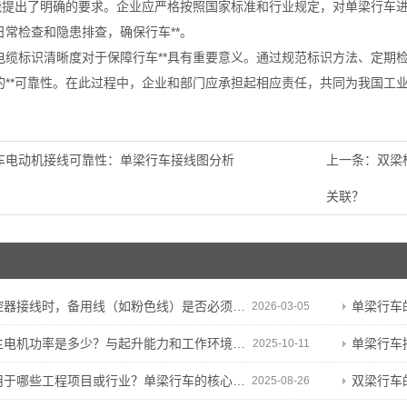
性能提出了明确的要求。企业应严格按照国家标准和行业规定，对单梁行车进
常检查和隐患排查，确保行车**。
电缆标识清晰度对于保障行车**具有重要意义。通过规范标识方法、定期
的**可靠性。在此过程中，企业和部门应承担起相应责任，共同为我国工业
车电动机接线可靠性：单梁行车接线图分析
上一条：
双梁
关联？
接线时，备用线（如粉色线）是否必须保留？能否剪断？
单梁行车
2026-03-05
电机功率是多少？与起升能力和工作环境有何关联？
单梁行车
2025-10-11
哪些工程项目或行业？单梁行车的核心特性与适用基础
双梁行车的
2025-08-26