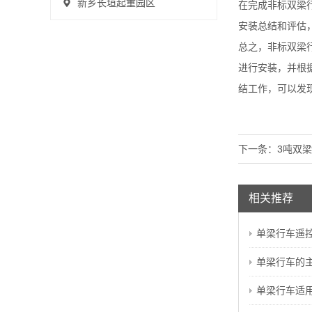
新乡长垣起重园区
在完成非标双梁
安装总结和评估
总之，非标双梁
进行安装，并根
结工作，可以发
下一条：
3吨双
相关推荐
单梁行车遥控器
单梁行车的主
单梁行车适用于