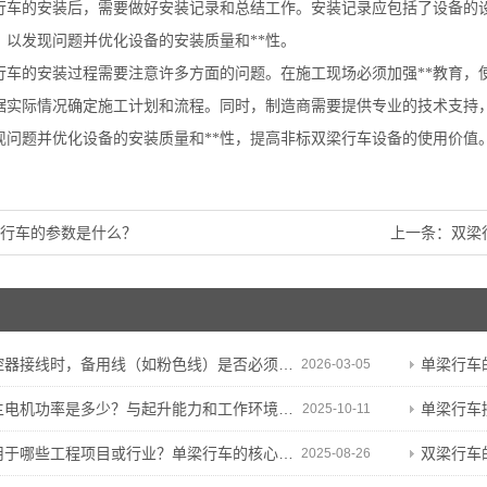
行车的安装后，需要做好安装记录和总结工作。安装记录应包括了设备的
，以发现问题并优化设备的安装质量和**性。
行车的安装过程需要注意许多方面的问题。在施工现场必须加强**教育，
据实际情况确定施工计划和流程。同时，制造商需要提供专业的技术支持
现问题并优化设备的安装质量和**性，提高非标双梁行车设备的使用价值
梁行车的参数是什么？
上一条：
双梁
接线时，备用线（如粉色线）是否必须保留？能否剪断？
单梁行车
2026-03-05
电机功率是多少？与起升能力和工作环境有何关联？
单梁行车
2025-10-11
哪些工程项目或行业？单梁行车的核心特性与适用基础
双梁行车的
2025-08-26