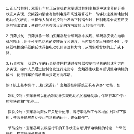
1. 正反转控制：双梁行车的正反转操作主要通过控制变频器中逆变器的开关
状态来实现。变频器内部含有控制电路和高速运算芯片，能够快速准确地控制
电动机的转向。当操作人员通过控制台发送正转指令时，控制电路会调整逆变
器的输出波形，使得电动机按照设定的方向旋转;反转操作同理。
2. 升降控制：升降操作一般由变频器配合编码器来实现。编码器安装在电动
机的轴上，用于检测电动机的旋转角度和速度。当控制台发出升降指令时，变
频器根据编码器的反馈调整电动机的转速和方向，从而实现货物的上升或下
降。
3. 行走控制：双梁行车的行走操作同样通过变频器控制电动机的转速和方向
来实现。操作人员通过控制台发送行走指令，变频器接收指令后调整电动机的
输出，使得行车沿着轨道向指定方向移动。
除了以上基本操作，现代双梁行车变频器控制系统还具有许多**功能，如：
- 制动控制：变频器可以配合制动器实现电动机的精确制动，保证行车在停止
时能快速和**地停止。
- 限位控制：变频器与限位开关配合使用，当行车达到工作区域的上限或下限
时，变频器能够自动停止电动机的运行，确保操作**。
- 节能控制：变频器可以根据行车的工作状态自动调节电动机的转速，**降低
能耗，提高能源使用效率。