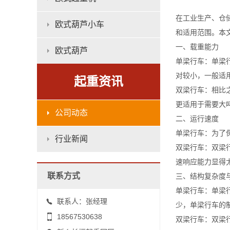
在工业生产、仓
欧式葫芦小车
和适用范围。本
一、载重能力
欧式葫芦
单梁行车：单梁
对较小，一般适
起重资讯
双梁行车：相比
更适用于需要大
公司动态
二、运行速度
单梁行车：为了
行业新闻
双梁行车：双梁
速响应能力显得
联系方式
三、结构复杂度
单梁行车：单梁
联系人：张经理
少，单梁行车的
18567530638
双梁行车：双梁