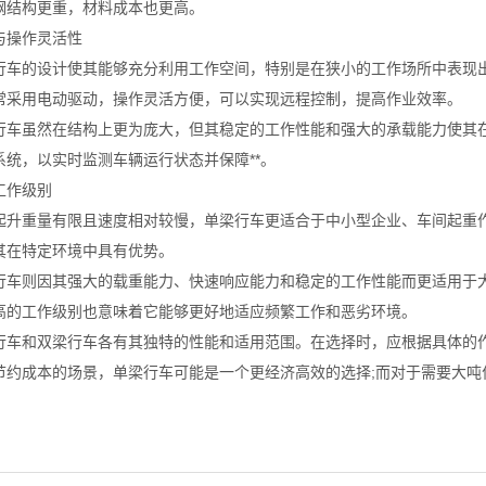
钢结构更重，材料成本也更高。
与操作灵活性
行车的设计使其能够充分利用工作空间，特别是在狭小的工作场所中表现
常采用电动驱动，操作灵活方便，可以实现远程控制，提高作业效率。
行车虽然在结构上更为庞大，但其稳定的工作性能和强大的承载能力使其在
系统，以实时监测车辆运行状态并保障**。
工作级别
起升重量有限且速度相对较慢，单梁行车更适合于中小型企业、车间起重
其在特定环境中具有优势。
行车则因其强大的载重能力、快速响应能力和稳定的工作性能而更适用于
高的工作级别也意味着它能够更好地适应频繁工作和恶劣环境。
行车和双梁行车各有其独特的性能和适用范围。在选择时，应根据具体的
节约成本的场景，单梁行车可能是一个更经济高效的选择;而对于需要大