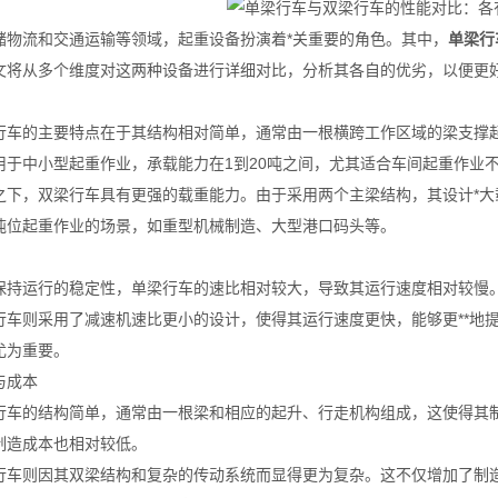
储物流和交通运输等领域，起重设备扮演着*关重要的角色。其中，
单梁行
文将从多个维度对这两种设备进行详细对比，分析其各自的优劣，以便更
行车的主要特点在于其结构相对简单，通常由一根横跨工作区域的梁支撑
用于中小型起重作业，承载能力在1到20吨之间，尤其适合车间起重作业
之下，双梁行车具有更强的载重能力。由于采用两个主梁结构，其设计*
吨位起重作业的场景，如重型机械制造、大型港口码头等。
保持运行的稳定性，单梁行车的速比相对较大，导致其运行速度相对较慢
行车则采用了减速机速比更小的设计，使得其运行速度更快，能够更**地
尤为重要。
与成本
行车的结构简单，通常由一根梁和相应的起升、行走机构组成，这使得其
制造成本也相对较低。
行车则因其双梁结构和复杂的传动系统而显得更为复杂。这不仅增加了制