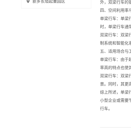
新乡长垣起重园区
外，双梁行车的
四、空间利用率
单梁行车：单梁
时，单梁行车通
双梁行车：双梁
制系统和智能化
五、适用场合与
单梁行车：由于
率高的特点也使
双梁行车：双梁
景。同时，其更
综上所述，单梁
小型企业或需要
行车。