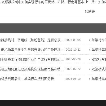
车变频器控制中如何实现行车的正反转、升降、行走等基本
上一条：
如何
您解答
接线时，备用线（如粉色线）是否必须保留？能否剪断？
单梁行车
2026-03-05
电机功率是多少？与起升能力和工作环境有何关联？
单梁行车
2025-10-11
哪些工程项目或行业？单梁行车的核心特性与适用基础
双梁行车的
2025-08-26
机是如何通过双梁结构实现精确吊装和移动操作的？
双梁桥式起重
2025-07-22
动机接线可靠性：单梁行车接线图分析
单梁行车
2025-06-10