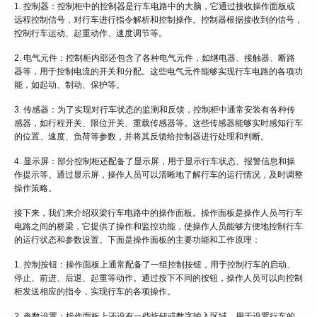
1. 控制器：控制柜中的控制器是行车电路中的大脑，它通过接收操作面板或
远程控制信号，对行车进行指令解析和控制操作。控制器根据接收到的信号，
控制行车运动、起重动作、速度调节等。
2. 电气元件：控制柜内部还包含了各种电气元件，如继电器、接触器、断路
器等，用于控制电流的开关和分配。这些电气元件能够实现行车电路的各项功
能，如起动、制动、保护等。
3. 传感器：为了实现对行车状态的监测和反馈，控制柜中通常安装有各种传
感器，如行程开关、限位开关、重载传感器等。这些传感器能够实时感知行车
的位置、速度、负荷等参数，并将其反馈给控制器进行处理和判断。
4. 显示屏：部分控制柜还配备了显示屏，用于显示行车状态、报警信息和操
作提示等。通过显示屏，操作人员可以清晰地了解行车的运行情况，及时调整
操作策略。
接下来，我们来介绍双梁行车电路中的操作面板。操作面板是操作人员与行车
电路之间的桥梁，它提供了操作和监控功能，使操作人员能够方便地控制行车
的运行状态和参数设置。下面是操作面板的主要功能和工作原理：
1. 控制按钮：操作面板上通常配备了一组控制按钮，用于控制行车的启动、
停止、前进、后退、起重等动作。通过按下不同的按钮，操作人员可以向控制
柜发送相应的指令，实现行车的各项操作。
2. 参数设置：操作面板上还设有一些旋钮或数字输入区域，用于设置行车的