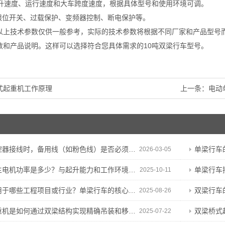
括起升速度、运行速度和大车跨度速度，根据具体型号和使用环境可调。
例如限位开关、过载保护、变频器控制、断电保护等。
以上技术参数仅供一般参考，实际的技术参数将根据不同厂家和产品型号
数和产品说明。这样可以选择符合您具体需求的10吨双梁行车型号。
式起重机工作原理
上一条：
电动
接线时，备用线（如粉色线）是否必须保留？能否剪断？
单梁行车
2026-03-05
电机功率是多少？与起升能力和工作环境有何关联？
单梁行车
2025-10-11
哪些工程项目或行业？单梁行车的核心特性与适用基础
双梁行车的
2025-08-26
机是如何通过双梁结构实现精确吊装和移动操作的？
双梁桥式起重
2025-07-22