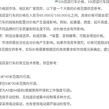
价格因市场、地区和厂家而异，以下是一个大致的价格范围供您参考。
吨双梁行车的价格在人民币60,000元*150,000元之间。具体价格可能
置：行车的规格和配置对价格产生直接影响。例如，起重量、跨度、起升高度
量：不同品牌的行车质量和知名度不同，对价格也会有所影响。
选项：附加设备或选项，如遥控器、**装置、变频器等，可能会增加价格。
关系：市场供需状况也会对价格产生影响。如果市场竞争激烈，价格可能相对
格范围仅供参考，实际价格需要根据您的具体要求和市场情况来确定。建
0吨双梁行车的常见技术参数，供您参考：
5米*40米范围内可调。
常在6米*30米范围内可调。
通常为A3或A4级别(根据使用环境和工作强度可调)。
可选用手动控制、无线遥控或集中控制等多种方式。
通常采用电动驱动，也有使用电动葫芦驱动的型号。