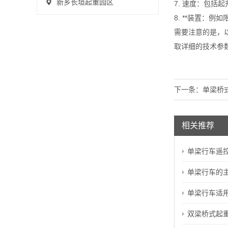
新乡长垣起重园区
7. 速度：包
8. **装置：
需要注意的是，
取详细的技术参
下一条：
单梁桥
相关推荐
单梁行车遥控器
单梁行车的主
单梁行车适用于
双梁桥式起重