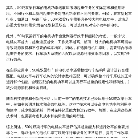
其次，50吨双梁行车的电机功率选取应考虑起重任务的实际需求和使用环
境。不同行业和工况的起重任务对电机功率有不同的要求。例如，在重型起重
行业，如港口、钢铁厂等，50吨双梁行车需要具备较大的电机功率，以满足
起重大货物的需求;而在轻型起重场合，可以选择相对较小功率的电机。
此外，50吨双梁行车的电机功率也受到运行效率和能耗的考虑。一般来说，
电机功率越大，起重速度越快，工作效率越高。然而，过大的电机功率可能会
导致能源浪费和不必要的成本增加。因此，在选择电机功率时，需要综合考虑
起重任务的要求、行车动力系统的匹配以及能源利用效率等因素，以实现*佳
运行效果。
在实际应用中，50吨双梁行车的电机功率还需根据行车结构和设计进行合理
匹配。电机功率与行车机构的设计参数相匹配，可以确保整个行车系统的正常
运行和**性能。合理匹配的电机功率可以提高行车起重的稳定性和精确性，并
减少能源消耗和设备损耗。
随着科技进步和创新的推动，目前一些**的电机技术已经应用于50吨双梁行车
中，例如变频调速技术和高效电机等。这些**技术可以提高电机功率的利用率
和效率，减少能源消耗，同时保持起重能力和运行效率。然而，在应用这些新
技术时，也需要考虑其成本和实际应用的可行性。
综上所述，50吨双梁行车的电机功率是评估其起重能力和运行效率的重要指
标之一。选取适当的电机功率可以确保行车设备的正常运行、提高工作效率。