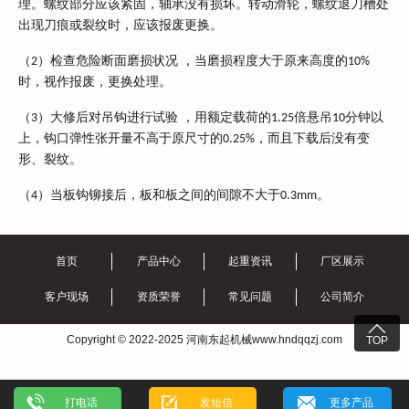
理。螺纹部分应该紧固，轴承没有损坏。转动滑轮，螺纹退刀槽处
出现刀痕或裂纹时，应该报废更换。
（
）检查危险断面磨损状况 ，当磨损程度大于原来高度的
2
10%
时，视作报废，更换处理。
（
）大修后对吊钩进行试验 ，用额定载荷的
倍悬吊
分钟以
3
1.25
10
上，钩口弹性张开量不高于原尺寸的
，而且下载后没有变
0.25%
形、裂纹。
（
）当板钩铆接后，板和板之间的间隙不大于
。
4
0.3mm
首页
产品中心
起重资讯
厂区展示
客户现场
资质荣誉
常见问题
公司简介

Copyright © 2022-2025 河南东起机械www.hndqqzj.com
TOP
打电话
发短信
更多产品