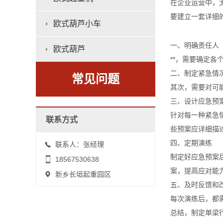
在企业运营中，
要建立一套详细
欧式葫芦小车
一、明确责任人
欧式葫芦
**，需要确定
二、制定紧急情
常见问题
其次，需要对可
三、设计应急预
针对每一种紧急
联系方式
些预案应详细描
四、定期演练
联系人：张经理
制定好应急预案
18567530638
案，提高应对能
新乡长垣起重园区
五、及时反馈和
每次演练后，都
总结，制定单梁