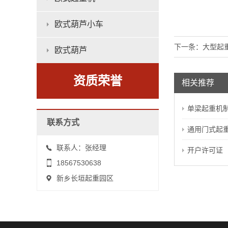
欧式葫芦小车
下一条：
大型起
欧式葫芦
资质荣誉
相关推荐
单梁起重机
联系方式
通用门式起
联系人：张经理
开户许可证
18567530638
新乡长垣起重园区