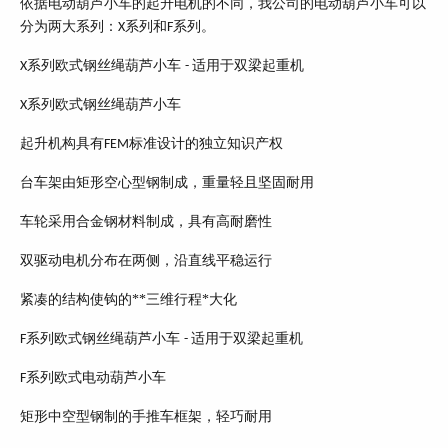
依据电动葫芦小车的起升电机的不同，我公司的电动葫芦小车可以
分为两大系列：
系列和
系列。
X
F
系列欧式钢丝绳葫芦小车
适用于双梁起重机
X
-
系列欧式钢丝绳葫芦小车
X
起升机构具有
标准设计的独立知识产权
FEM
台车架由矩形空心型钢制成，重量轻且坚固耐用
车轮采用合金钢材料制成，具有高耐磨性
双驱动电机分布在两侧，沿直线平稳运行
紧凑的结构使钩的**三维行程*大化
系列欧式钢丝绳葫芦小车
适用于双梁起重机
F
-
系列欧式电动葫芦小车
F
矩形中空型钢制的手推车框架，轻巧耐用