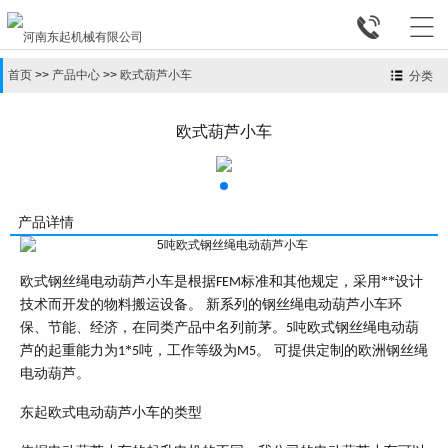


首页
>>
产品中心
>>
欧式葫芦小车
分类
欧式葫芦小车
产品详情
欧式钢丝绳电动葫芦小车是根据
标准和其他规定，采用**设计
FEM
技术而开发的物料搬运设备。 新系列的钢丝绳电动葫芦小车环
保、节能、经济，在同类产品中名列前茅。
吨欧式钢丝绳电动葫
5
芦的起重能力为
*
吨，工作等级为
。 可提供定制的欧洲钢丝绳
1
5
M5
电动葫芦。
东起欧式电动葫芦小车的类型