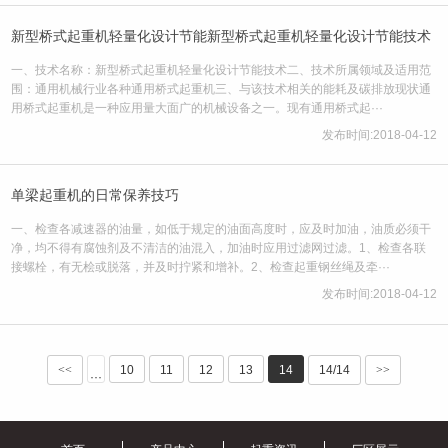
新型桥式起重机轻量化设计节能新型桥式起重机轻量化设计节能技术
一、技术名称：新型桥式起重机轻量化设计节能技术二、技术所属领域及适用范
围：通用机械行业各种通用桥式起重机三、与该技术相关的能耗及碳排放现状通
用桥式起重机是一种应用量大面广的机械设备之一。现有通用桥式起···
发布时间:2018-04-12
单梁起重机的日常保养技巧
一、检查各减速器的油量，如低于规定的油面高度时，应及时加油，油质必须干
净，均不得有腐蚀剂及不清洁的油混入，加油时应用过滤网过滤。1、检查各联
接螺栓，有无桧或脱落，并及时拧紧和增补。2、检查起重钢丝绳及牵···
发布时间:2018-04-12
<<
10
11
12
13
14
14/14
>>
···