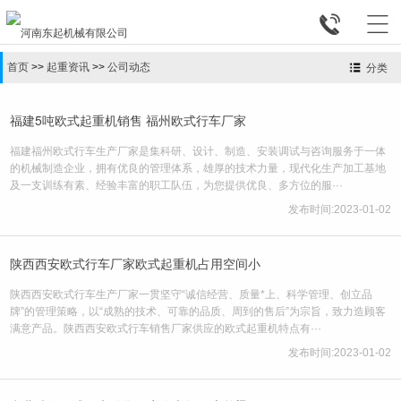


首页
>>
起重资讯
>>
公司动态
分类
福建5吨欧式起重机销售 福州欧式行车厂家
福建福州欧式行车生产厂家是集科研、设计、制造、安装调试与咨询服务于一体
的机械制造企业，拥有优良的管理体系，雄厚的技术力量，现代化生产加工基地
及一支训练有素、经验丰富的职工队伍，为您提供优良、多方位的服···
发布时间:2023-01-02
陕西西安欧式行车厂家欧式起重机占用空间小
陕西西安欧式行车生产厂家一贯坚守“诚信经营、质量*上、科学管理、创立品
牌”的管理策略，以“成熟的技术、可靠的品质、周到的售后”为宗旨，致力造顾客
满意产品。陕西西安欧式行车销售厂家供应的欧式起重机特点有···
发布时间:2023-01-02