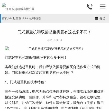


首页
>>
起重资讯
>>
公司动态
分类
门式起重机和双梁起重机竟有这么多不同！
2023-03-04
门式起重机和
竟有这么多不同！
双梁起重机
当我们挑选起重机时，我们应该依据需要购买合适作业方式的机
器。门式起重机和双梁起重机竟有什么不同
？
、门式起重机
的技术特色：
1
三合一传动系统，电气无触点模块调速控制，并能实现微速和双速
接近变频功用，使操作、升降和电气都特别稳定。设有过载报警、
斜拉斜吊、冲钩二次维护、缺件过流维护等，操作台（手柄）选用
**电压，实现启闭机多功用维护。电气控制电压可长时间达到
12V