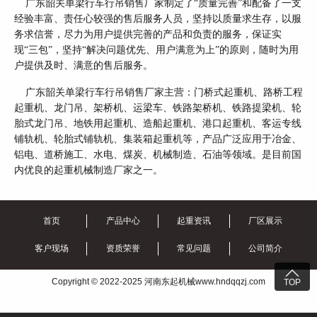
广东韶关单梁行车行吊销售厂家制定了
“质量完善”和配备了一支
经验丰富、责任心较强的售后服务人员，坚持以质量求生存，以服
务求信誉，尽力为用户提供完善的产品和负责的服务，保证实
现“三包”，坚持“解决问题优先、用户满意为上”的原则，随时为用
户提供及时、满意的售后服务。
广东韶关单梁行车行吊销售厂家主营：门桥式起重机、路桥工程
起重机、龙门吊、架桥机、运梁车、铁路架桥机、铁路提梁机、轮
胎式龙门吊、地铁用起重机、造船起重机、港口起重机、客运专线
铺轨机、轮胎式铺轨机、集装箱起重机等，产品广泛应用于冶金、
铝电、道桥施工、水电、煤炭、机械制造、石油等领域。是目前国
内优良的起重机械制造厂家之一。
首页
产品中心
起重资讯
厂区展示
客户现场
资质荣誉
常见问题
公司简介

Copyright © 2022-2025 河南东起机械www.hndqqzj.com
TOP