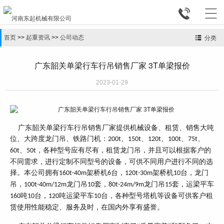


首页
>>
起重资讯
>>
公司动态
分类
广东韶关单梁行车行吊销售厂家 3T单梁报价
2023-01-29
广东韶关单梁行车行吊销售厂家提供机械设备、租赁、销售大吨
位、大跨度龙门吊、铁路门机：
、
、
、
、
、
200t
150t
120t
100t
75t
、
，各种型号应有尽有，租赁龙门吊，并且可以根据客户的
60t
50t
不同需求，进行定制不同型号的设备，可供不同用户进行不同的选
择。本公司拥有
架桥机
台，
架桥机
台，龙门
160t-40m
6
120t-30m
10
吊，
龙门吊
套，
龙门吊
套，运梁平车
100t-40m/12m
10
80t-24m/9m
15
吨
台，
吨运梁平车
台，各种型号塔机等设备可供客户租
160
10
120
10
赁使用性能稳定、服务及时，在国内外享有盛誉。