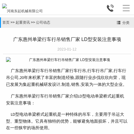


首页
>>
起重资讯
>>
公司动态
分类
广东惠州单梁行车行吊销售厂家 LD型安装注意事项
2023-01-12
广东惠州单梁行车行吊销售厂家行车行吊
行车行吊厂家
行车行
,
,
吊公司
年来积累了丰富的制造经验
跟随行业步伐欣欣向荣，现
,20
,
已发展为集起重机械研发设计
制造
销售
安装为一体的大型企业。
,
,
,
广东惠州单梁行车行吊销售厂家介绍
型电动单梁桥式起重机
LD
安装注意事项：
型电动单梁桥式起重机是一种特殊的吊车，主要用于吊运大
LD
型、重型物体。它具有独特的优势，能够避免地面损坏，并且可以
在一些狭窄的场所使用。