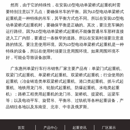
然而，由于它的特殊性，在安装
型电动单梁桥式起重机时需
LD
要特别注意以下几点：要确保吊车的平衡。因为
型电动单梁桥式
LD
起重机是一种特殊的吊车，其平衡方式也不同。所以在安装
型电
LD
动单梁桥式起重机时，要确保平衡是正确的。其次，要注意车辆的
运行路径。因为
型电动单梁桥式起重机不能像普通吊车那样直接
LD
进入工厂内部，要通过一条狭窄的道路。所以在安装时须要注意道
路的情况。要注意使用环境。因为
型电动单梁桥式起重机是一种
LD
特殊的设备，所以在使用时须要注意周围环境。如果周围环境不
好，可能会导致设备故障。
广东惠州单梁行车行吊销售厂家主要产品有：单梁门式起重机、
双梁门式起重机、单梁桥式起重机、双梁桥式起重机；行业使用的
起重机（冶金铸造类单双梁桥式起重机、港口类起重机、抓斗式起
重机、地铁用龙门吊、轮胎式起重机、防爆起重机、水电类起重
机）；路桥工程类用起重机的龙门吊、架桥机、提梁机、运梁车
等；以及电动平车、旋臂吊、平衡吊、过轨机等各种起重设备，产
品销往各地以及东南亚、北非、中非及俄罗斯。
首页
产品中心
起重资讯
厂区展示