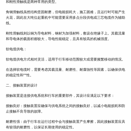
和刚性滑触线是两种常用的类型。
角钢滑触线虽然结构坚固耐磨，但电能损耗大，施工困难，且运行时可能产生
火花，因此在大吨位起重机中可能需要采用多点分段供电或三芯电缆作为辅助
线。
刚性滑触线则以铜为导电材料，钢材为加强材料，敷设在绝缘子上。其载流量
和导电体的载面积都较大，导电性能稳定，且具有较高的机械强度。
软电缆供电：
软电缆供电方式相对灵活，适用于行车移动范围较大或需要频繁移动的情况。
在选择软电缆时，需要考虑其载流量、耐磨性、耐腐蚀性等因素，以确保供电
的稳定性和**性。
二、接触装置的设计
接触装置是连接供电系统和行车的重要部件，其设计应满足以下要求：
接触良好：接触装置应确保与供电系统之间的接触良好，以减小电能损耗和防
止接触不良导致的故障。
耐磨性强：由于行车在运行过程中会与接触装置产生摩擦，因此接触装置应具
有较强的耐磨性，以保证长期使用的稳定性。