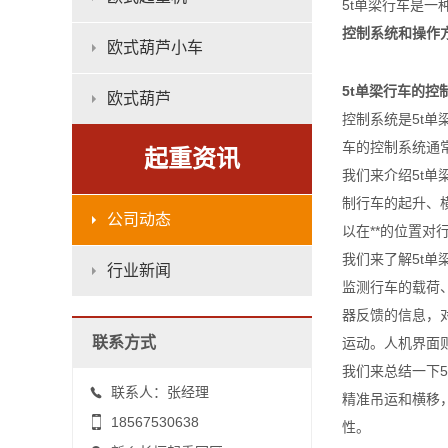
5t单梁行车是一
控制系统和操作
欧式葫芦小车
5t单梁行车的控
欧式葫芦
控制系统是5t
车的控制系统通常
起重资讯
我们来介绍5t
制行车的起升、
公司动态
以在**的位置对
我们来了解5t
行业新闻
监测行车的载荷
器反馈的信息，
联系方式
运动。人机界面
我们来总结一下
联系人：张经理
精准吊运和横移
18567530638
性。