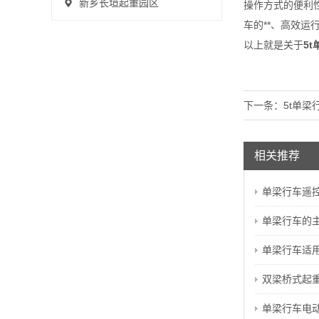
新乡长垣起重园区
操作方式的便利
车的**、高效
以上就是关于
5
下一条：
5t单梁
相关推荐
单梁行车遥控器
单梁行车的主
单梁行车适用于
双梁桥式起重
单梁行车电