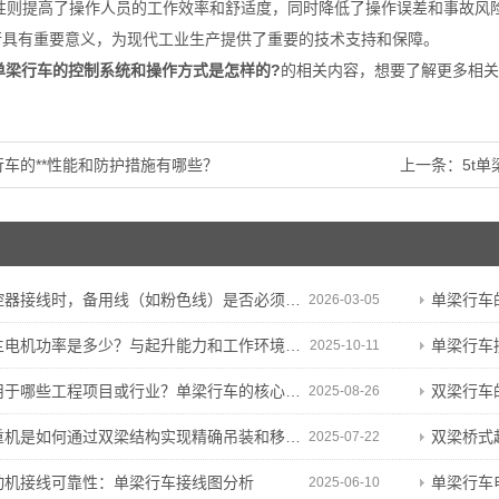
性则提高了操作人员的工作效率和舒适度，同时降低了操作误差和事故风险
运行具有重要意义，为现代工业生产提供了重要的技术支持和保障。
t单梁行车的控制系统和操作方式是怎样的?
的相关内容，想要了解更多相关
行车的**性能和防护措施有哪些？
上一条：
5t
接线时，备用线（如粉色线）是否必须保留？能否剪断？
单梁行车
2026-03-05
电机功率是多少？与起升能力和工作环境有何关联？
单梁行车
2025-10-11
哪些工程项目或行业？单梁行车的核心特性与适用基础
双梁行车的
2025-08-26
机是如何通过双梁结构实现精确吊装和移动操作的？
双梁桥式起重
2025-07-22
动机接线可靠性：单梁行车接线图分析
单梁行车
2025-06-10