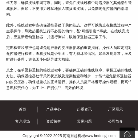
丝刀等，确保接线牢固可靠。同时，避免在接线过程中对遥控器的其他部件造
成损坏。例如，不要用力过猛地插入或拔出接线，以免影响遥控器的内部结
构。
此外，接线过程中应确保遥控器处于关闭状态。这样可以防止在接线过程中产
生误操作，导致起重机进行不必要的动作，甚*可能引发**事故。在接线完成
后，应重新启动遥控器，并进行测试，以确保遥控器正常工作。
定期检查和维护也是避免遥控器内变压器损坏的重要措施。操作人员应定期对
遥控器进行检查，查看接线是否牢固，有无损坏等情况。如果发现异常，应及
时进行处理，避免因小问题导致大故障。
总之，在单梁起重机的接线过程中，要确保正确的接线顺序、掌握正确的接线
方法、确保遥控器处于关闭状态以及定期检查和维护，才能**避免损坏遥控器
内的变压器，确保起重机的正常运行。操作人员需严格遵守操作规程，提高**
意识和责任心，为工业生产提供**、高效的环境。
首页
产品中心
起重资讯
厂区展示
客户现场
资质荣誉
常见问题
公司简介

Copyright © 2022-2025 河南东起机械www.hndqqzj.com
TOP