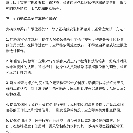
响，因此需要定期检查其工作状态。检查内容包括限位传感器的灵敏度、限位
棒的损坏情况、电气线路的连接等。
三、如何确保单梁行车限位器的**
为确保单梁行车限位器的**，除了正确的安装和调整外，还需注意以下几点：
1. 严格遵守操作规程：操作人员必须熟悉行车操作规程，特别是关于限位器
的使用方法。在操作过程中，应严格按照规程执行，不得擅自调整或绕过限位
器进行操作。
2. 加强培训与教育：定期对行车操作人员进行**教育和技能培训，提高其对限
位器重要性的认识。通过培训，使操作人员能够熟练掌握限位器的调整、检查
和应急处理方法。
3. 建立检查与维护制度：建立定期检查和维护制度，确保限位器始终处于良
好的工作状态。对于发现的问题和隐患，应及时处理并记录在案，以便日后分
析和改进。
4. 提高警惕性：操作人员在使用行车时，应时刻保持高度警惕，注意观察限
位器的工作状态和报警信号。一旦发现异常情况，应立即停机并排查原因。
5. 优化使用环境：改善行车运行环境，减少外界因素对限位器的影响。例
如，在极端温度下使用时，需采取相应的保护措施，以确保限位器的正常工
作。