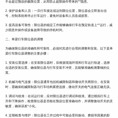
不会超过预设的极限位置，从而防止超限操作带来的**隐患。
2. 保护设备和人员：一旦行车接近或达到限位位置，限位器会立即发出信
号，控制系统将停止行车运行，避免对设备和人员造成损害。
3. 提高设备可靠性：限位器的稳定工作能够确保行车在预定轨道上**运行，减
少因意外操作或设备故障导致的停机时间。
二、单梁行车限位器的调整
为确保限位器的准确性和可靠性，必须对其进行合理的调整和安装。以下是单
梁行车限位器调整的主要步骤：
1. 安装位置选择：在安装限位器时，应根据现场环境和行车运行轨迹，选择
合适的安装位置。确保限位器与行车安装不冲突，且能够准确检测重锤的位
置。
2. 机械与电气连接：限位器通常包括机械限制器和微动开关两部分。在安装
时，需确保机械限制器与行车结构紧密连接，微动开关的电气连接正确无误。
3. 调试与校准：在试运行前，应对限位器进行调试和校准。通过模拟行车上
升和下降操作，检查限位器是否能在预设位置准确动作，并调整微动开关的灵
敏度，确保误差*小化。
4. 定期检查与维护：限位器在工作过程中可能会受到振动、磨损等因素的影